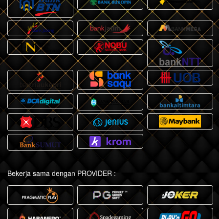
Bekerja sama dengan PROVIDER :