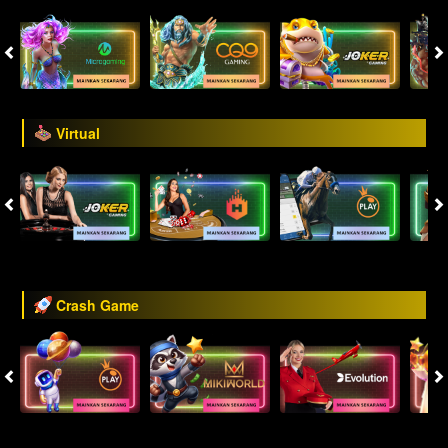
Virtual
Crash Game