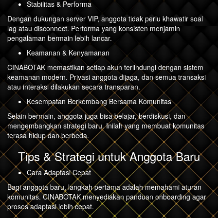
Stabilitas & Performa
Dengan dukungan server VIP, anggota tidak perlu khawatir soal
lag atau disconnect. Performa yang konsisten menjamin
pengalaman bermain lebih lancar.
Keamanan & Kenyamanan
CINABOTAK memastikan setiap akun terlindungi dengan sistem
keamanan modern. Privasi anggota dijaga, dan semua transaksi
atau interaksi dilakukan secara transparan.
Kesempatan Berkembang Bersama Komunitas
Selain bermain, anggota juga bisa belajar, berdiskusi, dan
mengembangkan strategi baru. Inilah yang membuat komunitas
terasa hidup dan berbeda.
Tips & Strategi untuk Anggota Baru
Cara Adaptasi Cepat
Bagi anggota baru, langkah pertama adalah memahami aturan
komunitas. CINABOTAK menyediakan panduan onboarding agar
proses adaptasi lebih cepat.